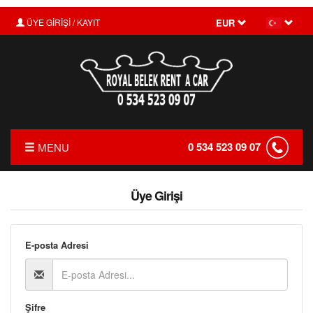
ÜYE GİRİŞİ / KAYIT
EUR
0 534 523 09 07
MENU
ANASAYFA
Üye Girişi
HAKKIMIZDA
FİYAT LİSTESİ
E-posta Adresi
TRANSFER
KIRALAMA KOŞULLARI
Şifre
FILO KIRALAMA